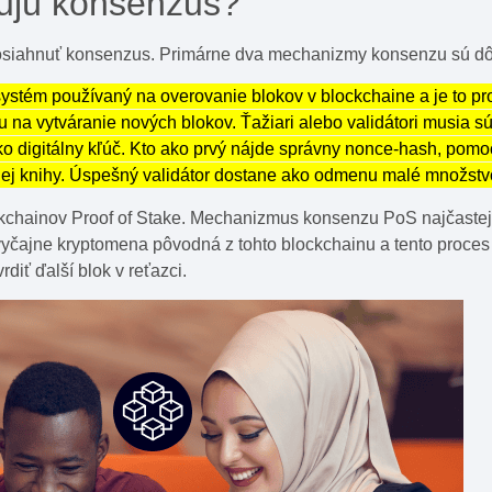
ujú konsenzus?
dosiahnuť konsenzus. Primárne dva mechanizmy konsenzu sú dôk
systém používaný na overovanie blokov v blockchaine a je to pr
u na vytváranie nových blokov. Ťažiari alebo validátori musia 
ko digitálny kľúč. Kto ako prvý nájde správny nonce-hash, pom
nej knihy. Úspešný validátor dostane ako odmenu malé množstv
ckchainov Proof of Stake. Mechanizmus konsenzu PoS najčastejš
zvyčajne kryptomena pôvodná z tohto blockchainu a tento proces s
diť ďalší blok v reťazci.