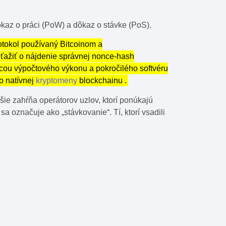
az o práci (PoW) a dôkaz o stávke (PoS).
otokol používaný Bitcoinom a
súťažiť o nájdenie správnej nonce-hash
ocou výpočtového výkonu a pokročilého softvéru
o natívnej
kryptomeny
blockchainu .
ie zahŕňa operátorov uzlov, ktorí ponúkajú
a označuje ako „stávkovanie“. Tí, ktorí vsadili