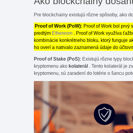
Ako blockchainy dosah
Pre blockchainy existujú rôzne spôsoby, ako 
Proof of Work (PoW):
Proof of Work bol prvý 
predtým
Ethereom
. Proof of Work využíva ťažb
kombinácie konkrétneho bloku, ktorý funguje a
ho overí a natrvalo zaznamená údaje do účtov
Proof of Stake (PoS):
Existujú rôzne typy blo
kryptomenu ako
kolaterál
. Tento kolaterál je 
kryptomenu, sú zaradení do lotérie o šancu potvr