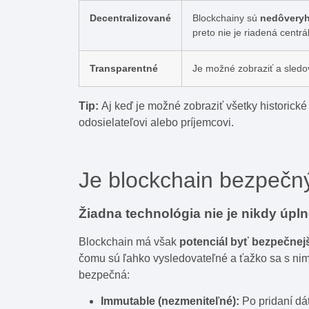
Decentralizované
Blockchainy sú
nedôvery
preto nie je riadená cent
Transparentné
Je možné zobraziť a sledov
Tip:
Aj keď je možné zobraziť všetky historick
odosielateľovi alebo príjemcovi.
Je blockchain bezpečn
Žiadna technológia nie je nikdy úp
Blockchain má však
potenciál byť bezpečnejš
čomu sú ľahko vysledovateľné a ťažko sa s nim
bezpečná:
Immutable (nezmeniteľné):
Po pridaní dá