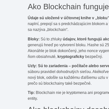
Ako Blockchain funguj
Údaje sú uložené v účtovnej knihe v „bloku“,
naplní, prepojí sa s predchádzajúcim blokom a 
sa nazýva „blockchain“.
Bloky:
Sú to zhluky
údajov, ktoré fungujú ako
generujú hneď po vytvorení bloku. Hashe sú 256
Akonáhle je blok dokončený, jeho nonce vygener
ňom obsiahnuté,
kryptograficky
bezpečný.
Uzly: Sú to zariadenia
–
počítače alebo serve
súboru pravidiel dohodnutých sieťou. Akékoľve
nový blok, odošle sa každému ďalšiemu uzlu v 
prečo sú blockchainy také bezpečné.
Tip:
Blockchain nie je kryptomena ani programo
entity.