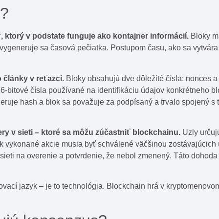
e?
 ktorý v podstate funguje ako kontajner informácií.
Bloky ma
vygeneruje sa časová pečiatka. Postupom času, ako sa vytvára v
 články v reťazci.
Bloky obsahujú dve dôležité čísla: nonces 
-bitové čísla používané na identifikáciu údajov konkrétneho blo
uje hash a blok sa považuje za podpísaný a trvalo spojený s t
ry v sieti
–
ktoré sa môžu zúčastniť blockchainu.
Uzly určuj
k vykonané akcie musia byť schválené väčšinou zostávajúcich uz
sieti na overenie a potvrdenie, že nebol zmenený. Táto dohoda
vací jazyk – je to technológia. Blockchain hrá v kryptomenovo