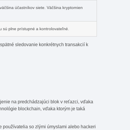
väčšina účastníkov siete. Väčšina kryptomien
 sú plne prístupné a kontrolovateľné.
spätné sledovanie konkrétnych transakcií k
enie na predchádzajúci blok v reťazci, vďaka
hnológie blockchain, vďaka ktorým je taká
 používatelia so zlými úmyslami alebo hackeri