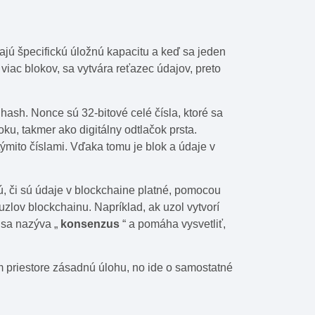
jú špecifickú úložnú kapacitu a keď sa jeden
iac blokov, sa vytvára reťazec údajov, preto
a hash. Nonce sú 32-bitové
celé čísla, ktoré sa
ku, takmer ako digitálny odtlačok prsta.
ýmito číslami. Vďaka tomu je blok a údaje v
ú, či sú údaje v blockchaine platné, pomocou
lov blockchainu. Napríklad, ak uzol vytvorí
 sa nazýva „
konsenzus
“ a pomáha vysvetliť,
m priestore zásadnú úlohu, no ide o samostatné