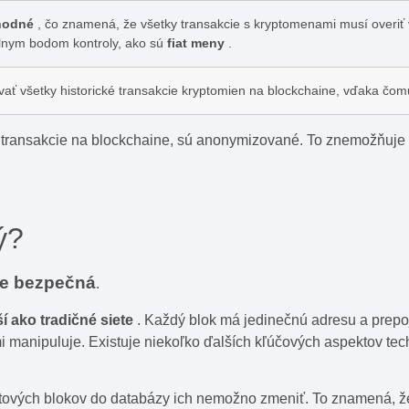
hodné
, čo znamená, že všetky transakcie s kryptomenami musí overiť 
rálnym bodom kontroly, ako sú
fiat meny
.
ať všetky historické transakcie kryptomien na blockchaine, vďaka čomu
é transakcie na blockchaine, sú anonymizované. To znemožňuje 
ý?
lne bezpečná
.
í ako tradičné siete
. Každý blok má jedinečnú adresu a prepoj
i manipuluje. Existuje niekoľko ďalších kľúčových aspektov tec
tových blokov do databázy ich nemožno zmeniť. To znamená, že