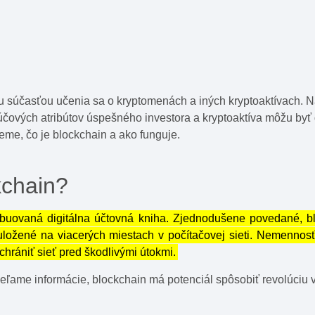
u súčasťou učenia sa o kryptomenách a iných kryptoaktívach. 
ových atribútov úspešného investora a kryptoaktíva môžu byť do
jeme, čo je blockchain a ako funguje.
kchain?
ibuovaná digitálna účtovná kniha. Zjednodušene povedané, bl
 uložené na viacerých miestach v počítačovej sieti. Nemenno
chrániť sieť pred škodlivými útokmi.
ieľame informácie, blockchain má potenciál spôsobiť revolúciu