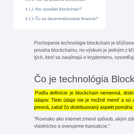
Kto vynašiel blockchain?
Čo sú decentralizované financie?
Pochopenie technológie blockchain je kľúčovo
povaha blockchainu, no výskum je jedným z kľúč
tých, ktorí sa zaujímajú o kryptomenu, vysvetľu
Čo je technológia Bloc
Podľa definície je blockchain nemenná, distr
údajov. Tieto údaje nie je možné meniť a sú
presná, zatiaľ čo distribuovaný aspekt pomáha 
“Rovnako ako internet zmenil spôsob, akým zd
vlastníctvo a overujeme transakcie.”