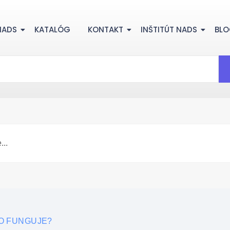
NADS
KATALÓG
KONTAKT
INŠTITÚT NADS
BL
KO FUNGUJE?