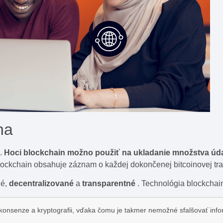
na
n.
Hoci blockchain možno použiť na ukladanie množstva údaj
lockchain obsahuje záznam o každej dokončenej bitcoinovej tra
né,
decentralizované
a
transparentné
. Technológia blockchain 
 konsenze a kryptografii, vďaka čomu je takmer nemožné sfalšovať inf