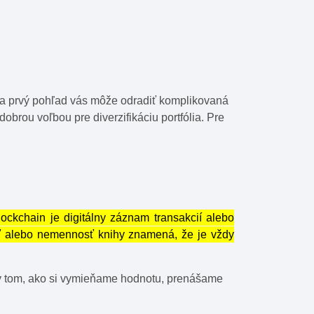
Na prvý pohľad vás môže odradiť komplikovaná
brou voľbou pre diverzifikáciu portfólia. Pre
ockchain je digitálny záznam transakcií alebo
sť alebo nemennosť knihy znamená, že je vždy
 v tom, ako si vymieňame hodnotu, prenášame