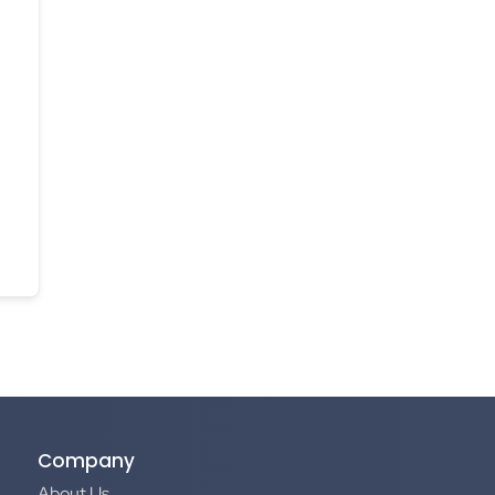
Company
About Us