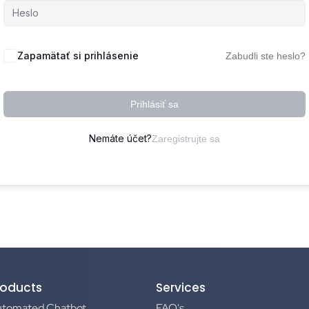
Zapamätať si prihlásenie
Zabudli ste heslo?
Prihlásiť sa
Nemáte účet?
Zaregistrujte sa
roducts
Services
utomated Chatbot
FAQ's