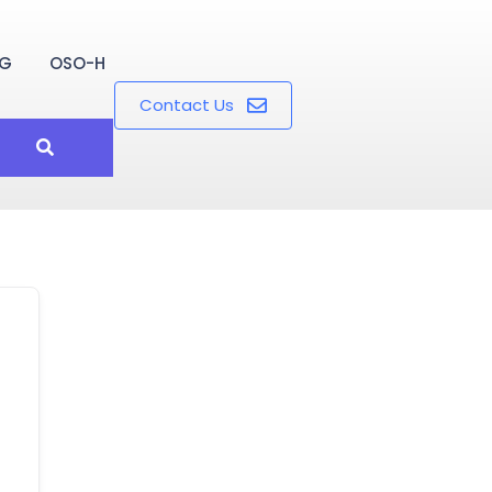
OG
OSO-H
Contact Us