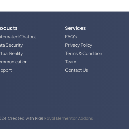
roducts
Services
utomated Chatbot
FAQ's
ta Security
Privacy Policy
rtual Reality
Terms & Condition
ommunication
Team
upport
Contact Us
024 Created with PiaR
Royal Elementor Addons