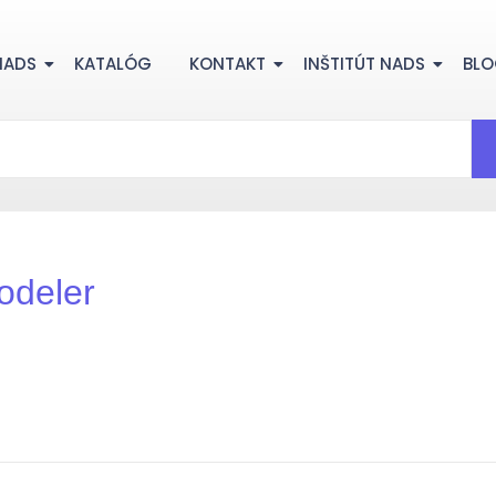
NADS
KATALÓG
KONTAKT
INŠTITÚT NADS
BL
odeler