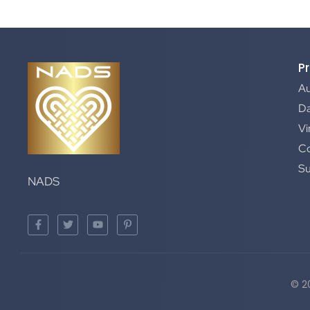
P
A
Da
Vi
C
S
NADS
© 2