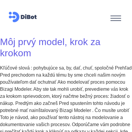
Môj prvý model, krok za
krokom
Kľúčové slová : pohybujúce sa, by, dať, chuť, spoločné Prehľad
Pred prechodom na každú tému by sme chceli našim novým
používateľom dať ochutnať Ako modelovať proces pomocou
Bizagi Modeler. Aby ste tak mohli urobiť, prevedieme vás krok
za krokom sprievodcom, ktorý načrtne bežný proces: žiadosť o
nákup. Predtým ako začneš Pred spustením tohto návodu je
potrebné mať nainštalovaný Bizagi Modeler . Čo musíte urobiť
Toto je návod, ako používať tento nástroj na modelovanie a
dokumentovanie vašich procesov. Odporúčame vám podrobne
si prečítať každý krok a kliknúť na odkazy v každej sekcii, kde