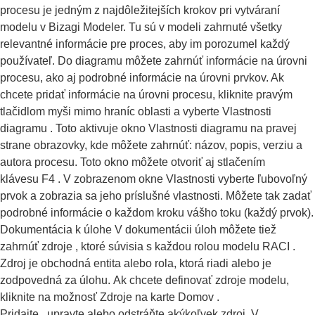
procesu je jedným z najdôležitejších krokov pri vytváraní
modelu v Bizagi Modeler. Tu sú v modeli zahrnuté všetky
relevantné informácie pre proces, aby im porozumel každý
používateľ. Do diagramu môžete zahrnúť informácie na úrovni
procesu, ako aj podrobné informácie na úrovni prvkov. Ak
chcete pridať informácie na úrovni procesu, kliknite pravým
tlačidlom myši mimo hraníc oblasti a vyberte Vlastnosti
diagramu . Toto aktivuje okno Vlastnosti diagramu na pravej
strane obrazovky, kde môžete zahrnúť: názov, popis, verziu a
autora procesu. Toto okno môžete otvoriť aj stlačením
klávesu F4 . V zobrazenom okne Vlastnosti vyberte ľubovoľný
prvok a zobrazia sa jeho príslušné vlastnosti. Môžete tak zadať
podrobné informácie o každom kroku vášho toku (každý prvok).
Dokumentácia k úlohe V dokumentácii úloh môžete tiež
zahrnúť zdroje , ktoré súvisia s každou rolou modelu RACI .
Zdroj je obchodná entita alebo rola, ktorá riadi alebo je
zodpovedná za úlohu. Ak chcete definovať zdroje modelu,
kliknite na možnosť Zdroje na karte Domov .
Pridajte , upravte alebo odstráňte akýkoľvek zdroj. V