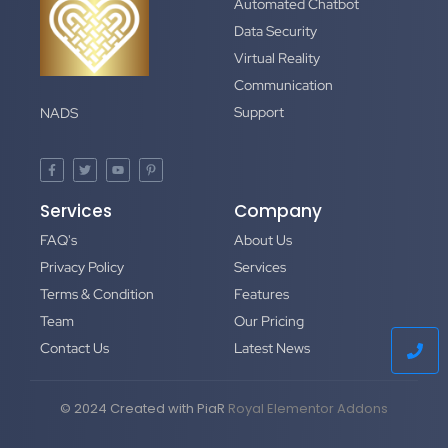
Automated Chatbot
Data Security
Virtual Reality
Communication
Support
NADS
Services
Company
FAQ's
About Us
Privacy Policy
Services
Terms & Condition
Features
Team
Our Pricing
Contact Us
Latest News
© 2024 Created with PiaR
Royal Elementor Addons