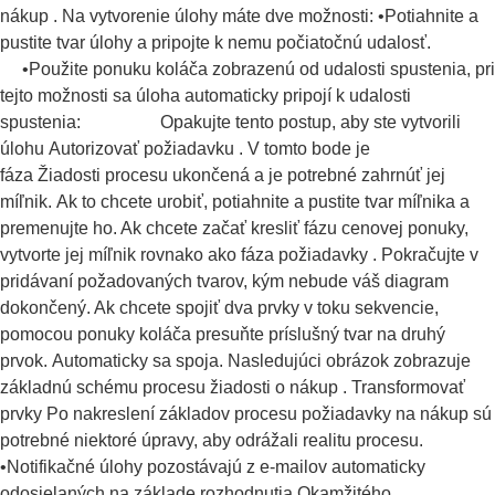
nákup . Na vytvorenie úlohy máte dve možnosti: •Potiahnite a
pustite tvar úlohy a pripojte k nemu počiatočnú udalosť.
•Použite ponuku koláča zobrazenú od udalosti spustenia, pri
tejto možnosti sa úloha automaticky pripojí k udalosti
spustenia: Opakujte tento postup, aby ste vytvorili
úlohu Autorizovať požiadavku . V tomto bode je
fáza Žiadosti procesu ukončená a je potrebné zahrnúť jej
míľnik. Ak to chcete urobiť, potiahnite a pustite tvar míľnika a
premenujte ho. Ak chcete začať kresliť fázu cenovej ponuky,
vytvorte jej míľnik rovnako ako fáza požiadavky . Pokračujte v
pridávaní požadovaných tvarov, kým nebude váš diagram
dokončený. Ak chcete spojiť dva prvky v toku sekvencie,
pomocou ponuky koláča presuňte príslušný tvar na druhý
prvok. Automaticky sa spoja. Nasledujúci obrázok zobrazuje
základnú schému procesu žiadosti o nákup . Transformovať
prvky Po nakreslení základov procesu požiadavky na nákup sú
potrebné niektoré úpravy, aby odrážali realitu procesu.
•Notifikačné úlohy pozostávajú z e-mailov automaticky
odosielaných na základe rozhodnutia Okamžitého