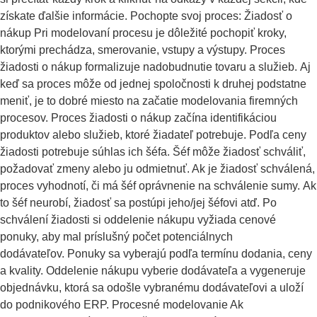
získate ďalšie informácie. Pochopte svoj proces: Žiadosť o
nákup Pri modelovaní procesu je dôležité pochopiť kroky,
ktorými prechádza, smerovanie, vstupy a výstupy. Proces
žiadosti o nákup formalizuje nadobudnutie tovaru a služieb. Aj
keď sa proces môže od jednej spoločnosti k druhej podstatne
meniť, je to dobré miesto na začatie modelovania firemných
procesov. Proces žiadosti o nákup začína identifikáciou
produktov alebo služieb, ktoré žiadateľ potrebuje. Podľa ceny
žiadosti potrebuje súhlas ich šéfa. Šéf môže žiadosť schváliť,
požadovať zmeny alebo ju odmietnuť. Ak je žiadosť schválená,
proces vyhodnotí, či má šéf oprávnenie na schválenie sumy. Ak
to šéf neurobí, žiadosť sa postúpi jeho/jej šéfovi atď. Po
schválení žiadosti si oddelenie nákupu vyžiada cenové
ponuky, aby mal príslušný počet potenciálnych
dodávateľov. Ponuky sa vyberajú podľa termínu dodania, ceny
a kvality. Oddelenie nákupu vyberie dodávateľa a vygeneruje
objednávku, ktorá sa odošle vybranému dodávateľovi a uloží
do podnikového ERP. Procesné modelovanie Ak