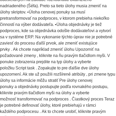
nadriadeného (Šéfa). Preto sa tieto úlohy musia zmeniť na
úlohy skriptov. •Úloha cenovej ponuky sa musí
pretransformovať na podproces, v ktorom prebieha niekoľko
činností na výber dodávateľa. •Úloha objednávky je tiež
podproces, kde sa objednávka odošle dodávateľovi a vytvorí
sa v systéme ERP. Na vykonanie týchto úprav nie je potrebné
zaviesť do procesu ďalší prvok, ale zmeniť existujúce
prvky . Ak chcete napríklad zmeniť úlohu Upozorniť na
požadované zmeny , kliknite na ňu pravým tlačidlom myši. V
ponuke zobrazenia prejdite na typ úlohy a vyberte
položku Script task . Zopakujte to pre ďalšie dve úlohy
upozornení. Ak ste už použili rozšírené atribúty , pri zmene typu
úlohy sa informácie môžu stratiť Pre úlohy cenovej
ponuky a objednávky postupujte podľa rovnakého postupu,
kliknite pravým tlačidlom myši na úlohy a vyberte
možnosť transformovať na podproces . Čiastkový proces Teraz
je potrebné definovať úlohy, ktoré prebiehajú v rámci
každého podprocesu . Ak to chcete urobiť, kliknite pravým