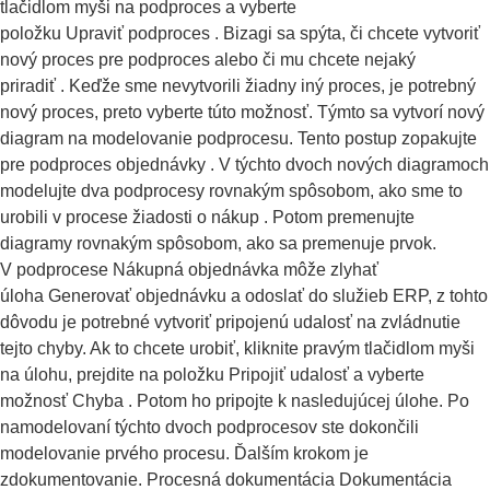
tlačidlom myši na podproces a vyberte
položku Upraviť podproces . Bizagi sa spýta, či chcete vytvoriť
nový proces pre podproces alebo či mu chcete nejaký
priradiť . Keďže sme nevytvorili žiadny iný proces, je potrebný
nový proces, preto vyberte túto možnosť. Týmto sa vytvorí nový
diagram na modelovanie podprocesu. Tento postup zopakujte
pre podproces objednávky . V týchto dvoch nových diagramoch
modelujte dva podprocesy rovnakým spôsobom, ako sme to
urobili v procese žiadosti o nákup . Potom premenujte
diagramy rovnakým spôsobom, ako sa premenuje prvok.
V podprocese Nákupná objednávka môže zlyhať
úloha Generovať objednávku a odoslať do služieb ERP, z tohto
dôvodu je potrebné vytvoriť pripojenú udalosť na zvládnutie
tejto chyby. Ak to chcete urobiť, kliknite pravým tlačidlom myši
na úlohu, prejdite na položku Pripojiť udalosť a vyberte
možnosť Chyba . Potom ho pripojte k nasledujúcej úlohe. Po
namodelovaní týchto dvoch podprocesov ste dokončili
modelovanie prvého procesu. Ďalším krokom je
zdokumentovanie. Procesná dokumentácia Dokumentácia