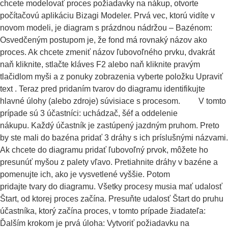
chcete modelovať proces požiadavky na nákup, otvorte
počítačovú aplikáciu Bizagi Modeler. Prvá vec, ktorú vidíte v
novom modeli, je diagram s prázdnou nádržou – Bazénom:
Osvedčeným postupom je, že fond má rovnaký názov ako
proces. Ak chcete zmeniť názov ľubovoľného prvku, dvakrát
naň kliknite, stlačte kláves F2 alebo naň kliknite pravým
tlačidlom myši a z ponuky zobrazenia vyberte položku Upraviť
text . Teraz pred pridaním tvarov do diagramu identifikujte
hlavné úlohy (alebo zdroje) súvisiace s procesom. V tomto
prípade sú 3 účastníci: uchádzač, šéf a oddelenie
nákupu. Každý účastník je zastúpený jazdným pruhom. Preto
by ste mali do bazéna pridať 3 dráhy s ich príslušnými názvami.
Ak chcete do diagramu pridať ľubovoľný prvok, môžete ho
presunúť myšou z palety vľavo. Pretiahnite dráhy v bazéne a
pomenujte ich, ako je vysvetlené vyššie. Potom
pridajte tvary do diagramu. Všetky procesy musia mať udalosť
Štart, od ktorej proces začína. Presuňte udalosť Štart do pruhu
účastníka, ktorý začína proces, v tomto prípade žiadateľa:
Ďalším krokom je prvá úloha: Vytvoriť požiadavku na