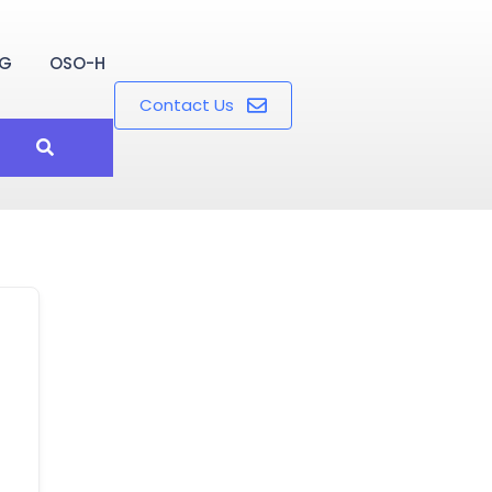
OG
OSO-H
Contact Us