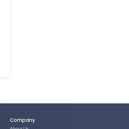
Company
About Us