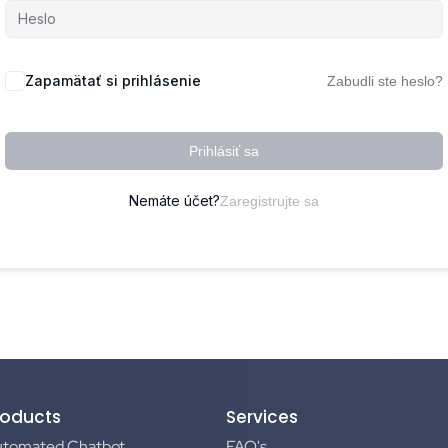
Zapamätať si prihlásenie
Zabudli ste heslo?
Prihlásiť sa
Nemáte účet?
Zaregistrujte sa
roducts
Services
utomated Chatbot
FAQ's