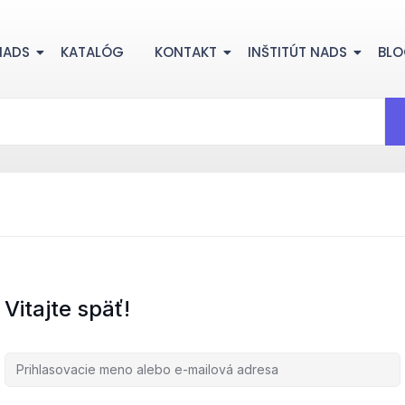
NADS
KATALÓG
KONTAKT
INŠTITÚT NADS
BL
Vitajte späť!