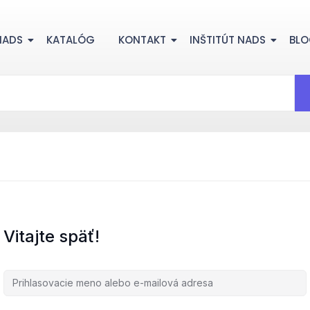
NADS
KATALÓG
KONTAKT
INŠTITÚT NADS
BL
Vitajte späť!