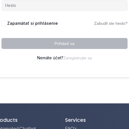
Zapamätať si prihlásenie
Zabudli ste heslo?
Prihlásiť sa
Nemáte účet?
Zaregistrujte sa
roducts
Services
utomated Chatbot
FAQ's