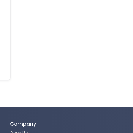
Company
About Us