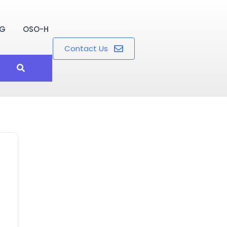
OG
OSO-H
Contact Us