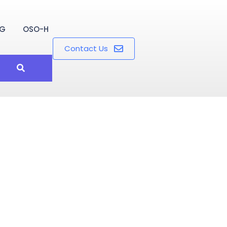
OG
OSO-H
Contact Us